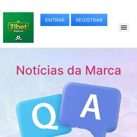
ENTRAR
REGISTRAR
Notícias da Marca