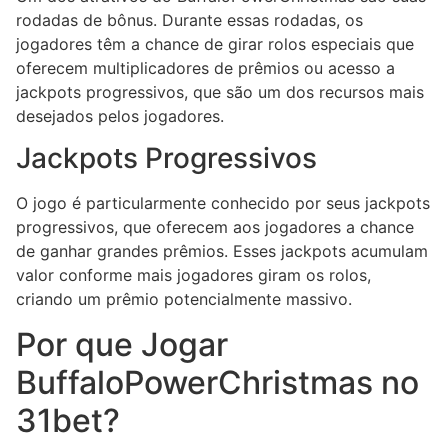
rodadas de bônus. Durante essas rodadas, os
jogadores têm a chance de girar rolos especiais que
oferecem multiplicadores de prêmios ou acesso a
jackpots progressivos, que são um dos recursos mais
desejados pelos jogadores.
Jackpots Progressivos
O jogo é particularmente conhecido por seus jackpots
progressivos, que oferecem aos jogadores a chance
de ganhar grandes prêmios. Esses jackpots acumulam
valor conforme mais jogadores giram os rolos,
criando um prêmio potencialmente massivo.
Por que Jogar
BuffaloPowerChristmas no
31bet?