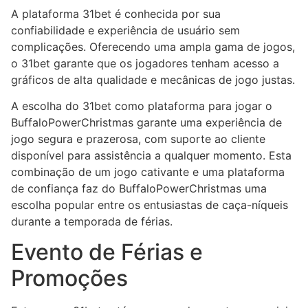
A plataforma 31bet é conhecida por sua
confiabilidade e experiência de usuário sem
complicações. Oferecendo uma ampla gama de jogos,
o 31bet garante que os jogadores tenham acesso a
gráficos de alta qualidade e mecânicas de jogo justas.
A escolha do 31bet como plataforma para jogar o
BuffaloPowerChristmas garante uma experiência de
jogo segura e prazerosa, com suporte ao cliente
disponível para assistência a qualquer momento. Esta
combinação de um jogo cativante e uma plataforma
de confiança faz do BuffaloPowerChristmas uma
escolha popular entre os entusiastas de caça-níqueis
durante a temporada de férias.
Evento de Férias e
Promoções