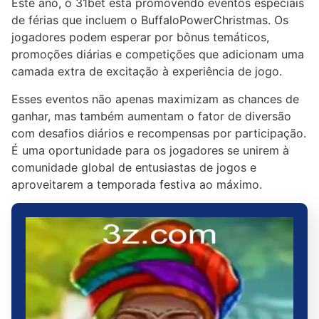
Este ano, o 31bet está promovendo eventos especiais
de férias que incluem o BuffaloPowerChristmas. Os
jogadores podem esperar por bônus temáticos,
promoções diárias e competições que adicionam uma
camada extra de excitação à experiência de jogo.
Esses eventos não apenas maximizam as chances de
ganhar, mas também aumentam o fator de diversão
com desafios diários e recompensas por participação.
É uma oportunidade para os jogadores se unirem à
comunidade global de entusiastas de jogos e
aproveitarem a temporada festiva ao máximo.