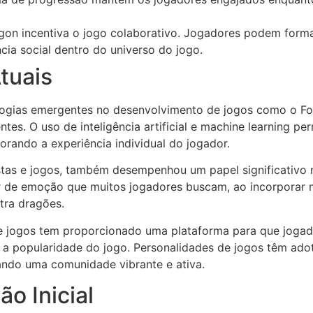
on incentiva o jogo colaborativo. Jogadores podem formar
cia social dentro do universo do jogo.
tuais
logias emergentes no desenvolvimento de jogos como o Fo
ntes. O uso de inteligência artificial e machine learning p
orando a experiência individual do jogador.
stas e jogos, também desempenhou um papel significativo 
or de emoção que muitos jogadores buscam, ao incorporar
tra dragões.
 de jogos tem proporcionado uma plataforma para que jog
s a popularidade do jogo. Personalidades de jogos têm a
iando uma comunidade vibrante e ativa.
o Inicial