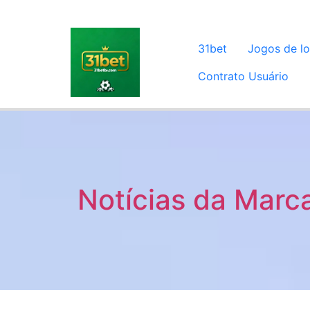
31bet
Jogos de lo
Contrato Usuário
Notícias da Marc