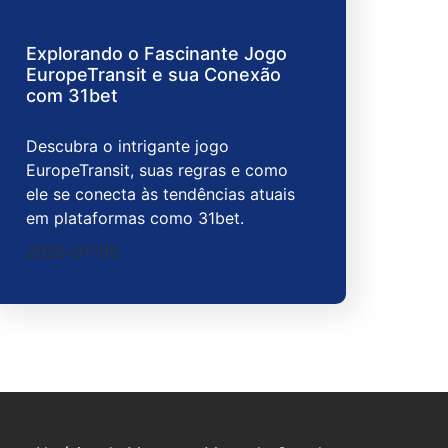
Explorando o Fascinante Jogo
EuropeTransit e sua Conexão
com 31bet
Descubra o intrigante jogo
EuropeTransit, suas regras e como
ele se conecta às tendências atuais
em plataformas como 31bet.
2026-07-05