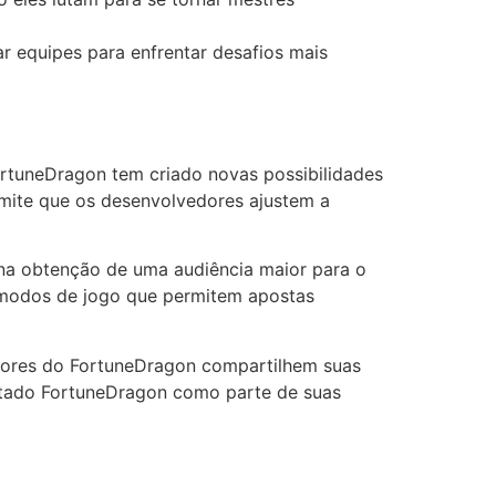
 equipes para enfrentar desafios mais
rtuneDragon tem criado novas possibilidades
ermite que os desenvolvedores ajustem a
na obtenção de uma audiência maior para o
 modos de jogo que permitem apostas
adores do FortuneDragon compartilhem suas
dotado FortuneDragon como parte de suas