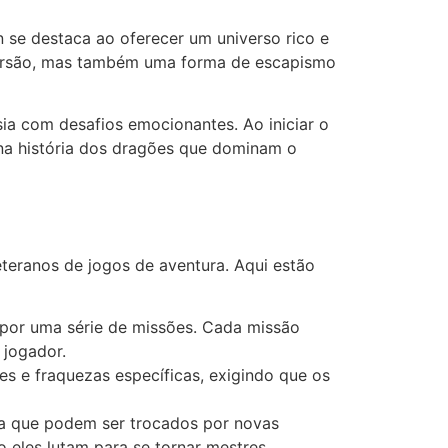
 se destaca ao oferecer um universo rico e
iversão, mas também uma forma de escapismo
a com desafios emocionantes. Ao iniciar o
na história dos dragões que dominam o
teranos de jogos de aventura. Aqui estão
por uma série de missões. Cada missão
 jogador.
es e fraquezas específicas, exigindo que os
a que podem ser trocados por novas
 eles lutam para se tornar mestres