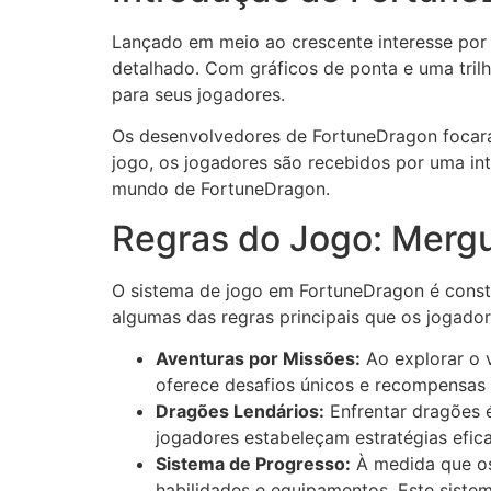
Lançado em meio ao crescente interesse por 
detalhado. Com gráficos de ponta e uma tri
para seus jogadores.
Os desenvolvedores de FortuneDragon focara
jogo, os jogadores são recebidos por uma i
mundo de FortuneDragon.
Regras do Jogo: Merg
O sistema de jogo em FortuneDragon é constr
algumas das regras principais que os jogado
Aventuras por Missões:
Ao explorar o 
oferece desafios únicos e recompensas 
Dragões Lendários:
Enfrentar dragões é
jogadores estabeleçam estratégias efica
Sistema de Progresso:
À medida que os
habilidades e equipamentos. Este siste