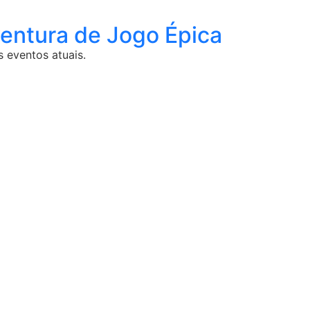
ntura de Jogo Épica
 eventos atuais.