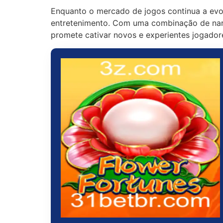
Enquanto o mercado de jogos continua a evol
entretenimento. Com uma combinação de narra
promete cativar novos e experientes jogado