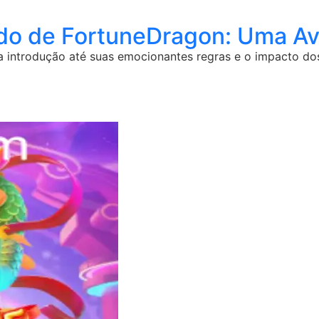
o de FortuneDragon: Uma Ave
 introdução até suas emocionantes regras e o impacto dos