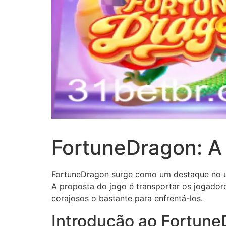
FortuneDragon: A
FortuneDragon surge como um destaque no uni
A proposta do jogo é transportar os jogado
corajosos o bastante para enfrentá-los.
Introdução ao Fortun