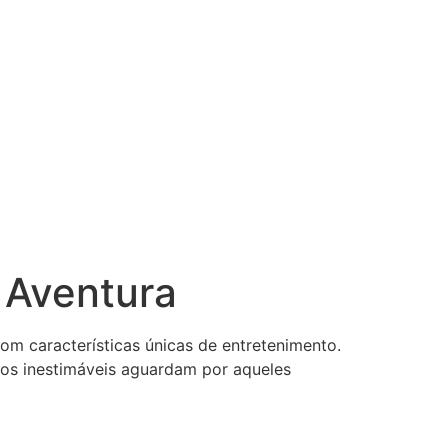
 Aventura
m características únicas de entretenimento.
os inestimáveis aguardam por aqueles