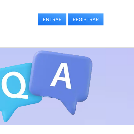
ENTRAR
REGISTRAR