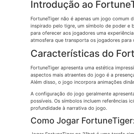
Introdução ao Fortune
FortuneTiger não é apenas um jogo comum de s
inspirado pelo tigre, um símbolo de poder e b
para oferecer aos jogadores uma experiência 
atmosfera que transporta os jogadores para 
Características do For
FortuneTiger apresenta uma estética impres
aspectos mais atraentes do jogo é a presença
Além disso, o jogo incorpora animações dinâm
A configuração do jogo geralmente apresenta 
possíveis. Os símbolos incluem referências i
profundidade à narrativa do jogo.
Como Jogar FortuneTiger: