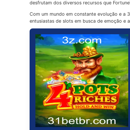
desfrutam dos diversos recursos que FortuneT
Com um mundo em constante evolução e a 31b
entusiastas de slots em busca de emoção e a 