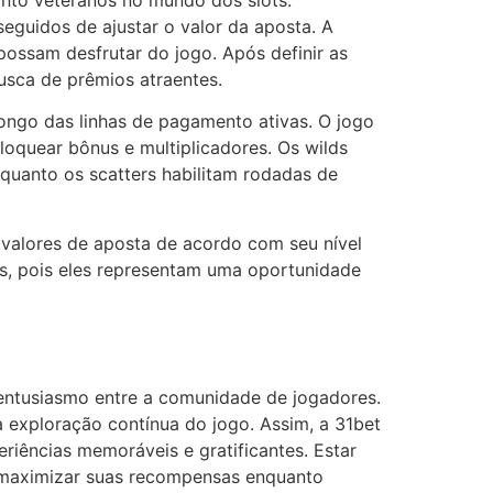
uanto veteranos no mundo dos slots.
eguidos de ajustar o valor da aposta. A
ossam desfrutar do jogo. Após definir as
usca de prêmios atraentes.
ongo das linhas de pagamento ativas. O jogo
oquear bônus e multiplicadores. Os wilds
quanto os scatters habilitam rodadas de
 valores de aposta de acordo com seu nível
os, pois eles representam uma oportunidade
entusiasmo entre a comunidade de jogadores.
 exploração contínua do jogo. Assim, a 31bet
iências memoráveis e gratificantes. Estar
 maximizar suas recompensas enquanto