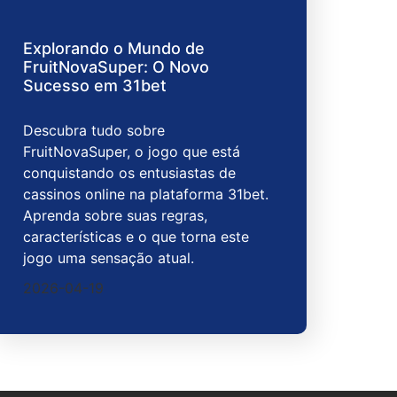
Explorando o Mundo de
FruitNovaSuper: O Novo
Sucesso em 31bet
Descubra tudo sobre
FruitNovaSuper, o jogo que está
conquistando os entusiastas de
cassinos online na plataforma 31bet.
Aprenda sobre suas regras,
características e o que torna este
jogo uma sensação atual.
2026-04-19