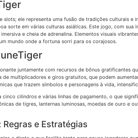
Tiger
lots; ele representa uma fusão de tradições culturais e i
oa sorte em várias culturas asiáticas. Este jogo, com sua i
imersiva e cheia de adrenalina. Elementos visuais vibrant
um mundo onde a fortuna sorri para os corajosos.
tuneTiger
sionante juntamente com recursos de bônus gratificantes 
 de multiplicadores e giros gratuitos, que podem aumentar
icas que trazem símbolos e personagens à vida, intensific
cinco cilindros e várias linhas de pagamento, o que signi
cônicas de tigres, lanternas luminosas, moedas de ouro e 
 Regras e Estratégias