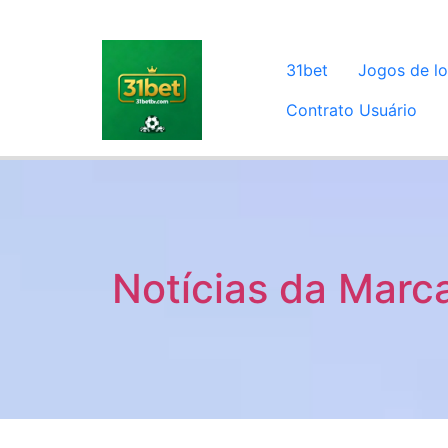
31bet
Jogos de lo
Contrato Usuário
Notícias da Marc