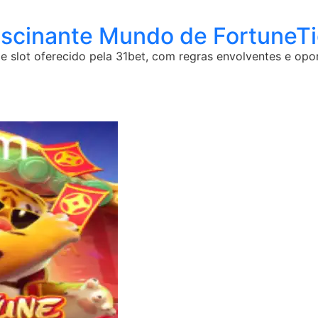
scinante Mundo de FortuneT
e slot oferecido pela 31bet, com regras envolventes e o