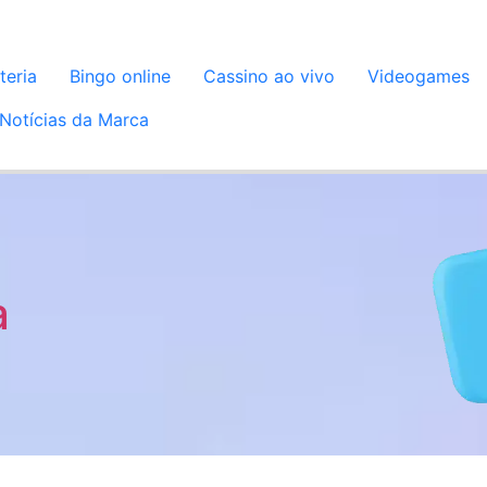
teria
Bingo online
Cassino ao vivo
Videogames
Notícias da Marca
a