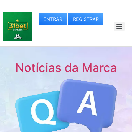
ENTRAR
REGISTRAR
Notícias da Marca