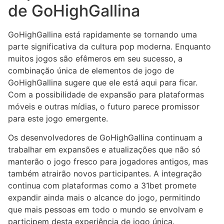
de GoHighGallina
GoHighGallina está rapidamente se tornando uma
parte significativa da cultura pop moderna. Enquanto
muitos jogos são efêmeros em seu sucesso, a
combinação única de elementos de jogo de
GoHighGallina sugere que ele está aqui para ficar.
Com a possibilidade de expansão para plataformas
móveis e outras mídias, o futuro parece promissor
para este jogo emergente.
Os desenvolvedores de GoHighGallina continuam a
trabalhar em expansões e atualizações que não só
manterão o jogo fresco para jogadores antigos, mas
também atrairão novos participantes. A integração
continua com plataformas como a 31bet promete
expandir ainda mais o alcance do jogo, permitindo
que mais pessoas em todo o mundo se envolvam e
participem desta experiência de jogo única.