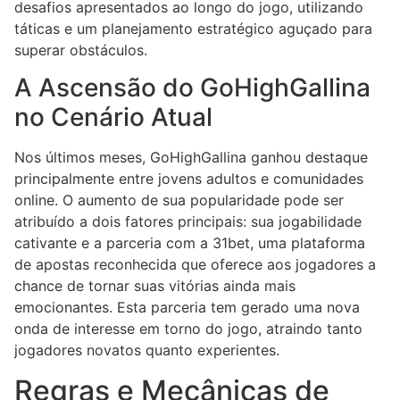
desafios apresentados ao longo do jogo, utilizando
táticas e um planejamento estratégico aguçado para
superar obstáculos.
A Ascensão do GoHighGallina
no Cenário Atual
Nos últimos meses, GoHighGallina ganhou destaque
principalmente entre jovens adultos e comunidades
online. O aumento de sua popularidade pode ser
atribuído a dois fatores principais: sua jogabilidade
cativante e a parceria com a 31bet, uma plataforma
de apostas reconhecida que oferece aos jogadores a
chance de tornar suas vitórias ainda mais
emocionantes. Esta parceria tem gerado uma nova
onda de interesse em torno do jogo, atraindo tanto
jogadores novatos quanto experientes.
Regras e Mecânicas de