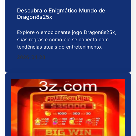
Descubra o Enigmático Mundo de
Dragon8s25x
Explore o emocionante jogo Dragon8s25x,
suas regras e como ele se conecta com
tendências atuais do entretenimento.
2026-04-28