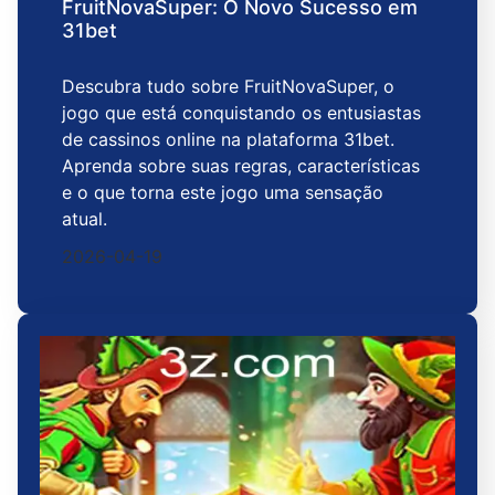
FruitNovaSuper: O Novo Sucesso em
31bet
Descubra tudo sobre FruitNovaSuper, o
jogo que está conquistando os entusiastas
de cassinos online na plataforma 31bet.
Aprenda sobre suas regras, características
e o que torna este jogo uma sensação
atual.
2026-04-19