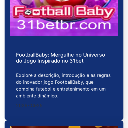
FootballBaby: Mergulhe no Universo
do Jogo Inspirado no 31bet
Explore a descrição, introdução e as regras
do inovador jogo FootballBaby, que
combina futebol e entretenimento em um
ambiente dinâmico.
2026-04-25