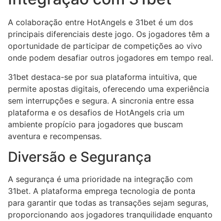
A colaboração entre HotAngels e 31bet é um dos
principais diferenciais deste jogo. Os jogadores têm a
oportunidade de participar de competições ao vivo
onde podem desafiar outros jogadores em tempo real.
31bet destaca-se por sua plataforma intuitiva, que
permite apostas digitais, oferecendo uma experiência
sem interrupções e segura. A sincronia entre essa
plataforma e os desafios de HotAngels cria um
ambiente propício para jogadores que buscam
aventura e recompensas.
Diversão e Segurança
A segurança é uma prioridade na integração com
31bet. A plataforma emprega tecnologia de ponta
para garantir que todas as transações sejam seguras,
proporcionando aos jogadores tranquilidade enquanto