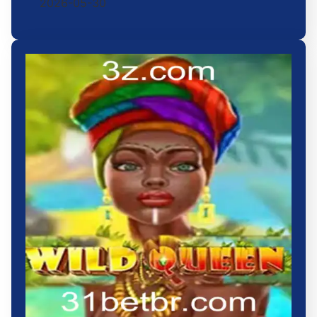
2026-05-30