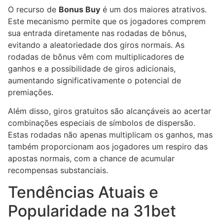
O recurso de
Bonus Buy
é um dos maiores atrativos.
Este mecanismo permite que os jogadores comprem
sua entrada diretamente nas rodadas de bônus,
evitando a aleatoriedade dos giros normais. As
rodadas de bônus vêm com multiplicadores de
ganhos e a possibilidade de giros adicionais,
aumentando significativamente o potencial de
premiações.
Além disso, giros gratuitos são alcançáveis ao acertar
combinações especiais de símbolos de dispersão.
Estas rodadas não apenas multiplicam os ganhos, mas
também proporcionam aos jogadores um respiro das
apostas normais, com a chance de acumular
recompensas substanciais.
Tendências Atuais e
Popularidade na 31bet