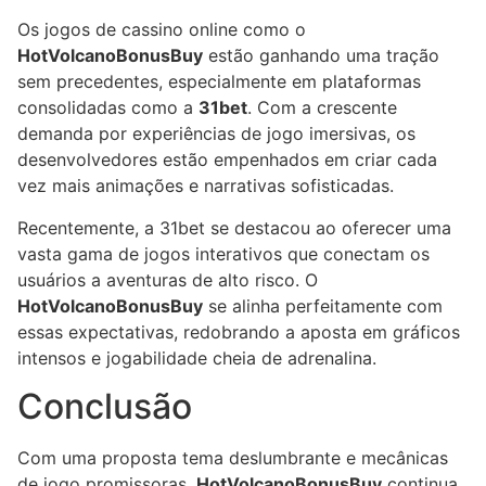
Os jogos de cassino online como o
HotVolcanoBonusBuy
estão ganhando uma tração
sem precedentes, especialmente em plataformas
consolidadas como a
31bet
. Com a crescente
demanda por experiências de jogo imersivas, os
desenvolvedores estão empenhados em criar cada
vez mais animações e narrativas sofisticadas.
Recentemente, a 31bet se destacou ao oferecer uma
vasta gama de jogos interativos que conectam os
usuários a aventuras de alto risco. O
HotVolcanoBonusBuy
se alinha perfeitamente com
essas expectativas, redobrando a aposta em gráficos
intensos e jogabilidade cheia de adrenalina.
Conclusão
Com uma proposta tema deslumbrante e mecânicas
de jogo promissoras,
HotVolcanoBonusBuy
continua