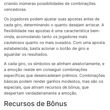
criando inúmeras possibilidades de combinações
vencedoras.
Os jogadores podem ajustar suas apostas antes de
cada giro, determinando o quanto desejam arriscar. A
flexibilidade nas apostas é uma característica bem-
vinda, acomodando tanto os jogadores mais
cautelosos quanto os mais ousados. Com uma aposta
estabelecida, basta acionar o botão de giro e
aguardar os resultados.
A cada giro, os símbolos se alinham aleatoriamente, e
a emoção reside em conseguir combinações
específicas que desencadeiam prêmios. Combinações
básicas podem render ganhos modestos, mas são os
especiais, que ativam recursos de bônus, que
despertam verdadeiramente a emoção.
Recursos de Bônus