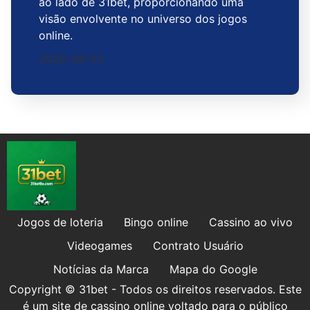
ao lado de 31bet, proporcionando uma
visão envolvente no universo dos jogos
online.
2026-06-03
Jogos de loteria
Bingo online
Cassino ao vivo
Videogames
Contrato Usuário
Notícias da Marca
Mapa do Google
Copyright © 31bet - Todos os direitos reservados. Este
é um site de cassino online voltado para o público