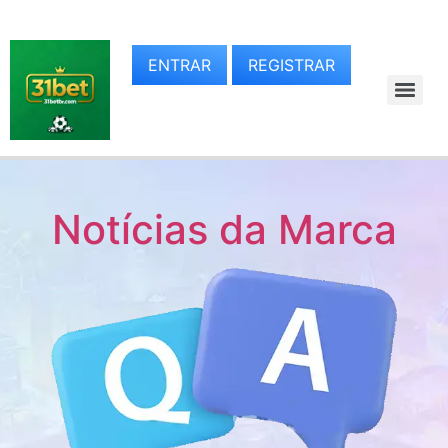
ENTRAR
REGISTRAR
Notícias da Marca