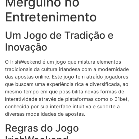
Mergulho no
Entretenimento
Um Jogo de Tradição e
Inovação
O IrishWeekend é um jogo que mistura elementos
tradicionais da cultura irlandesa com a modernidade
das apostas online. Este jogo tem atraído jogadores
que buscam uma experiência rica e diversificada, ao
mesmo tempo em que possibilita novas formas de
interatividade através de plataformas como o 31bet,
conhecida por sua interface intuitiva e suporte a
diversas modalidades de apostas.
Regras do Jogo