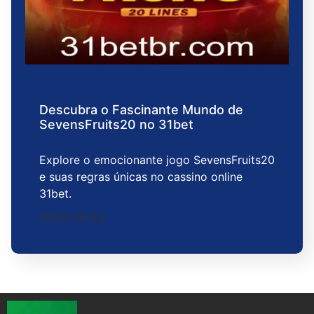
Descubra o Fascinante Mundo de
SevensFruits20 no 31bet
Explore o emocionante jogo SevensFruits20
e suas regras únicas no cassino online
31bet.
2026-05-23