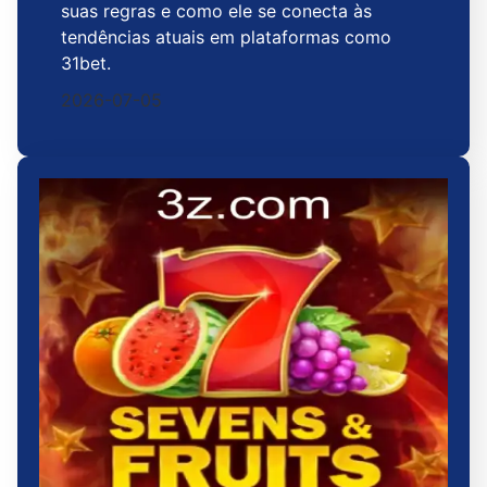
suas regras e como ele se conecta às
tendências atuais em plataformas como
31bet.
2026-07-05