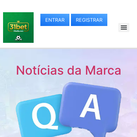
ENTRAR
REGISTRAR
Notícias da Marca