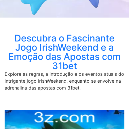
Descubra o Fascinante
Jogo IrishWeekend e a
Emoção das Apostas com
31bet
Explore as regras, a introdução e os eventos atuais do
intrigante jogo IrishWeekend, enquanto se envolve na
adrenalina das apostas com 31bet.