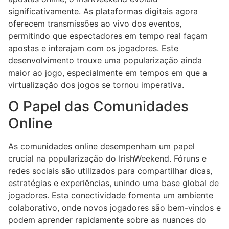
significativamente. As plataformas digitais agora
oferecem transmissões ao vivo dos eventos,
permitindo que espectadores em tempo real façam
apostas e interajam com os jogadores. Este
desenvolvimento trouxe uma popularização ainda
maior ao jogo, especialmente em tempos em que a
virtualização dos jogos se tornou imperativa.
O Papel das Comunidades
Online
As comunidades online desempenham um papel
crucial na popularização do IrishWeekend. Fóruns e
redes sociais são utilizados para compartilhar dicas,
estratégias e experiências, unindo uma base global de
jogadores. Esta conectividade fomenta um ambiente
colaborativo, onde novos jogadores são bem-vindos e
podem aprender rapidamente sobre as nuances do