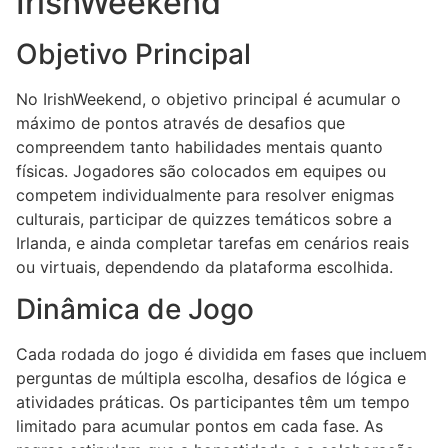
IrishWeekend
Objetivo Principal
No IrishWeekend, o objetivo principal é acumular o
máximo de pontos através de desafios que
compreendem tanto habilidades mentais quanto
físicas. Jogadores são colocados em equipes ou
competem individualmente para resolver enigmas
culturais, participar de quizzes temáticos sobre a
Irlanda, e ainda completar tarefas em cenários reais
ou virtuais, dependendo da plataforma escolhida.
Dinâmica de Jogo
Cada rodada do jogo é dividida em fases que incluem
perguntas de múltipla escolha, desafios de lógica e
atividades práticas. Os participantes têm um tempo
limitado para acumular pontos em cada fase. As