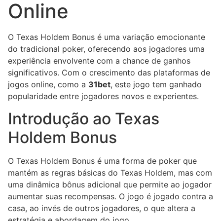
Online
O Texas Holdem Bonus é uma variação emocionante
do tradicional poker, oferecendo aos jogadores uma
experiência envolvente com a chance de ganhos
significativos. Com o crescimento das plataformas de
jogos online, como a
31bet
, este jogo tem ganhado
popularidade entre jogadores novos e experientes.
Introdução ao Texas
Holdem Bonus
O Texas Holdem Bonus é uma forma de poker que
mantém as regras básicas do Texas Holdem, mas com
uma dinâmica bônus adicional que permite ao jogador
aumentar suas recompensas. O jogo é jogado contra a
casa, ao invés de outros jogadores, o que altera a
estratégia e abordagem do jogo.