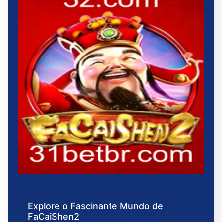
Explore o Fascinante Mundo de
FaCaiShen2