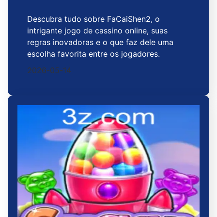
Descubra tudo sobre FaCaiShen2, o
intrigante jogo de cassino online, suas
regras inovadoras e o que faz dele uma
escolha favorita entre os jogadores.
2026-05-14