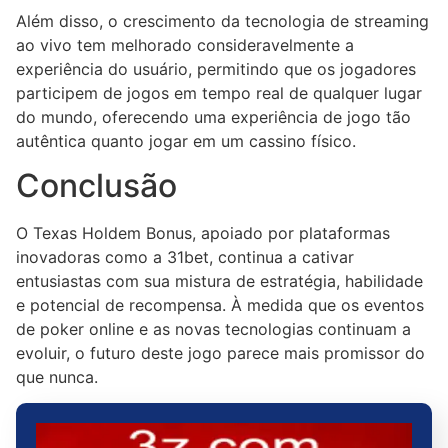
Além disso, o crescimento da tecnologia de streaming
ao vivo tem melhorado consideravelmente a
experiência do usuário, permitindo que os jogadores
participem de jogos em tempo real de qualquer lugar
do mundo, oferecendo uma experiência de jogo tão
autêntica quanto jogar em um cassino físico.
Conclusão
O Texas Holdem Bonus, apoiado por plataformas
inovadoras como a 31bet, continua a cativar
entusiastas com sua mistura de estratégia, habilidade
e potencial de recompensa. À medida que os eventos
de poker online e as novas tecnologias continuam a
evoluir, o futuro deste jogo parece mais promissor do
que nunca.