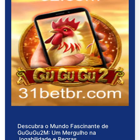
Descubra o Mundo Fascinante de
GuGuGu2M: Um Mergulho na
Jogabilidade e Regras