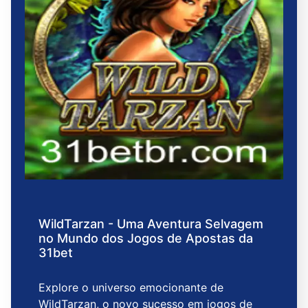
WildTarzan - Uma Aventura Selvagem
no Mundo dos Jogos de Apostas da
31bet
Explore o universo emocionante de
WildTarzan, o novo sucesso em jogos de