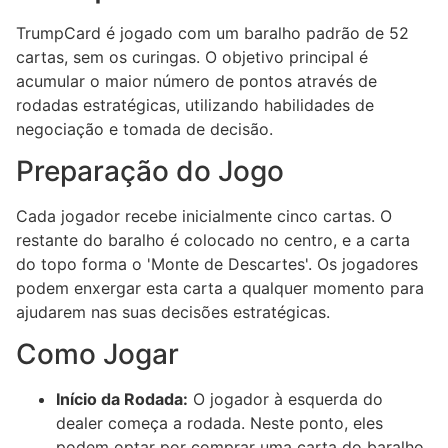
TrumpCard é jogado com um baralho padrão de 52
cartas, sem os curingas. O objetivo principal é
acumular o maior número de pontos através de
rodadas estratégicas, utilizando habilidades de
negociação e tomada de decisão.
Preparação do Jogo
Cada jogador recebe inicialmente cinco cartas. O
restante do baralho é colocado no centro, e a carta
do topo forma o 'Monte de Descartes'. Os jogadores
podem enxergar esta carta a qualquer momento para
ajudarem nas suas decisões estratégicas.
Como Jogar
Início da Rodada:
O jogador à esquerda do
dealer começa a rodada. Neste ponto, eles
podem optar por comprar uma carta do baralho