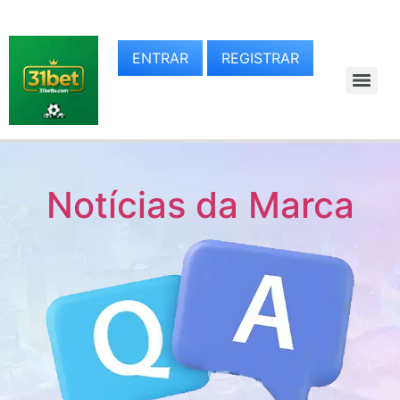
ENTRAR
REGISTRAR
Notícias da Marca