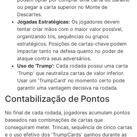
ou pegar a carta superior no Monte de
Descartes.
Jogadas Estratégicas:
Os jogadores devem
tentar criar mãos com o maior valor possível,
organizando tris, sequências ou grupos
estratégicos. Posições de cartas-chave podem
impactar tanto na defesa quanto no poder de
ataque contra seus adversários.
Uso do 'Trump':
Cada rodada possui uma carta
'Trump' que neutraliza cartas de valor inferior.
Usar um 'TrumpCard' no momento certo pode
garantir uma vantagem decisiva na rodada.
Contabilização de Pontos
No final de cada rodada, jogadores acumulam pontos
baseados nas combinações de cartas que
conseguiram meter. Trincas, sequência de cinco cartas
e o uso efetivo dos 'TrumpCards' ganhos durante as