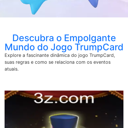
Descubra o Empolgante
Mundo do Jogo TrumpCard
Explore a fascinante dinâmica do jogo TrumpCard,
suas regras e como se relaciona com os eventos
atuais.