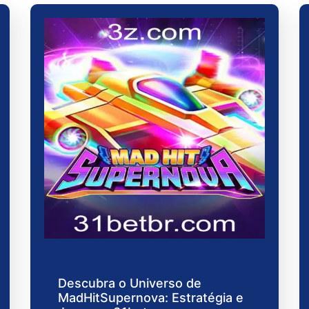
Descubra o Universo de
MadHitSupernova: Estratégia e