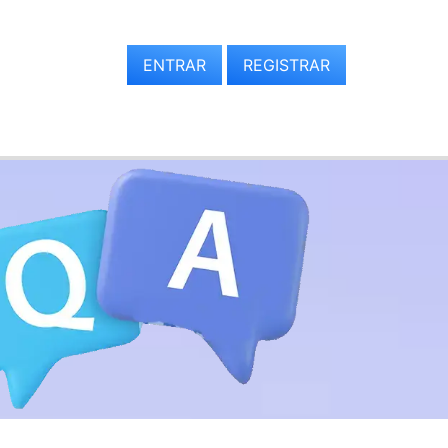
ENTRAR
REGISTRAR