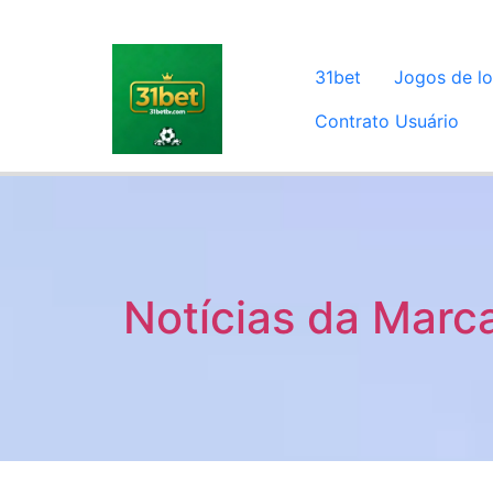
31bet
Jogos de lo
Contrato Usuário
Notícias da Marc