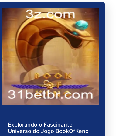
Explorando o Fascinante
Universo do Jogo BookOfKeno