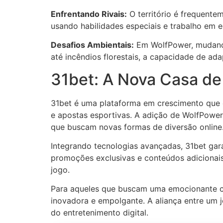
Enfrentando Rivais:
O território é frequente
usando habilidades especiais e trabalho em 
Desafios Ambientais:
Em WolfPower, mudanças
até incêndios florestais, a capacidade de ada
31bet: A Nova Casa d
31bet é uma plataforma em crescimento que of
e apostas esportivas. A adição de WolfPower 
que buscam novas formas de diversão online
Integrando tecnologias avançadas, 31bet gar
promoções exclusivas e conteúdos adicionais
jogo.
Para aqueles que buscam uma emocionante co
inovadora e empolgante. A aliança entre um
do entretenimento digital.