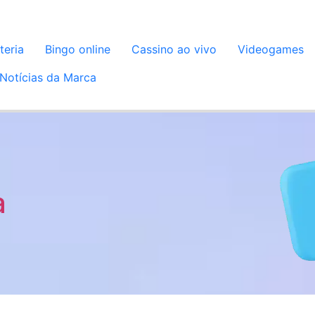
teria
Bingo online
Cassino ao vivo
Videogames
Notícias da Marca
a