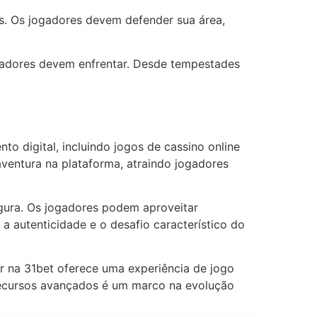
os. Os jogadores devem defender sua área,
gadores devem enfrentar. Desde tempestades
o digital, incluindo jogos de cassino online
aventura na plataforma, atraindo jogadores
egura. Os jogadores podem aproveitar
 autenticidade e o desafio característico do
 na 31bet oferece uma experiência de jogo
recursos avançados é um marco na evolução