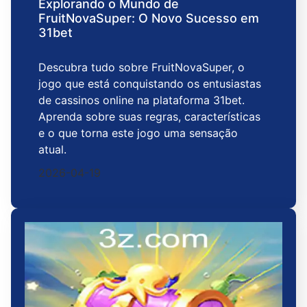
Explorando o Mundo de
FruitNovaSuper: O Novo Sucesso em
31bet
Descubra tudo sobre FruitNovaSuper, o
jogo que está conquistando os entusiastas
de cassinos online na plataforma 31bet.
Aprenda sobre suas regras, características
e o que torna este jogo uma sensação
atual.
2026-04-19