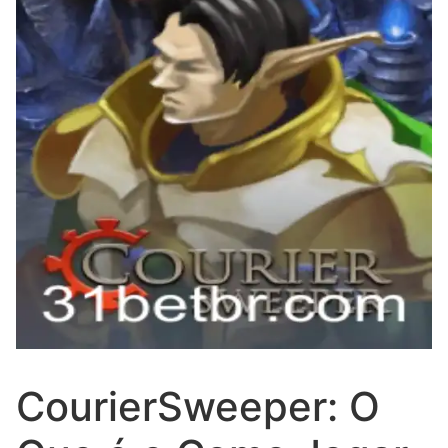
CourierSweeper: O