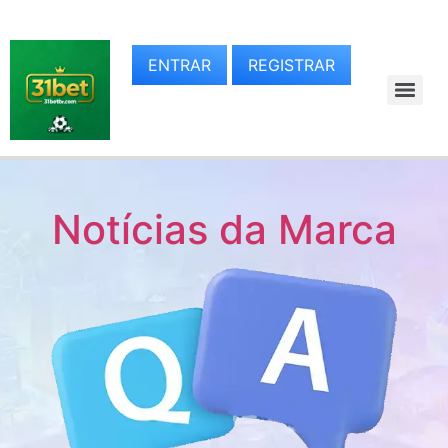
ENTRAR
REGISTRAR
Notícias da Marca