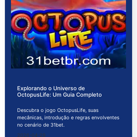
Explorando o Universo de
OctopusLife: Um Guia Completo
Descubra o jogo OctopusLife, suas
mecânicas, introdução e regras envolventes
no cenário de 31bet.
2026-04-29