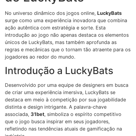
No universo dinâmico dos jogos online,
LuckyBats
surge como uma experiência inovadora que combina
ação autêntica com estratégia e sorte. Esta
introdução ao jogo não apenas destaca os elementos
únicos de LuckyBats, mas também aprofunda as
regras e mecânicas que o tornam tão atraente para os
jogadores ao redor do mundo.
Introdução a LuckyBats
Desenvolvido por uma equipe de designers em busca
de criar uma experiência imersiva, LuckyBats se
destaca em meio à competição por sua jogabilidade
distinta e design intrigante. A palavra-chave
associada,
31bet
, simboliza o espírito competitivo
que o jogo busca inspirar em seus jogadores,
refletindo nas tendências atuais de gamificação na
indústria.