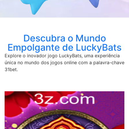
Descubra o Mundo
Empolgante de LuckyBats
Explore o inovador jogo LuckyBats, uma experiência
única no mundo dos jogos online com a palavra-chave
31bet.