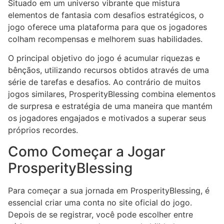
Situado em um universo vibrante que mistura
elementos de fantasia com desafios estratégicos, o
jogo oferece uma plataforma para que os jogadores
colham recompensas e melhorem suas habilidades.
O principal objetivo do jogo é acumular riquezas e
bênçãos, utilizando recursos obtidos através de uma
série de tarefas e desafios. Ao contrário de muitos
jogos similares, ProsperityBlessing combina elementos
de surpresa e estratégia de uma maneira que mantém
os jogadores engajados e motivados a superar seus
próprios recordes.
Como Começar a Jogar
ProsperityBlessing
Para começar a sua jornada em ProsperityBlessing, é
essencial criar uma conta no site oficial do jogo.
Depois de se registrar, você pode escolher entre