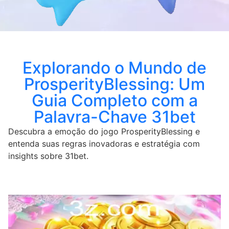
Explorando o Mundo de
ProsperityBlessing: Um
Guia Completo com a
Palavra-Chave 31bet
Descubra a emoção do jogo ProsperityBlessing e
entenda suas regras inovadoras e estratégia com
insights sobre 31bet.