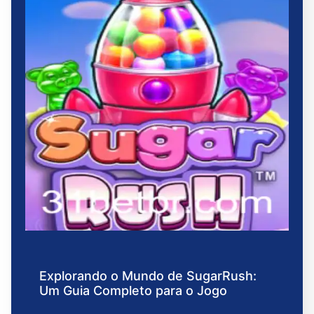
Explorando o Mundo de SugarRush:
Um Guia Completo para o Jogo