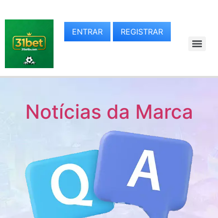
ENTRAR
REGISTRAR
Notícias da Marca