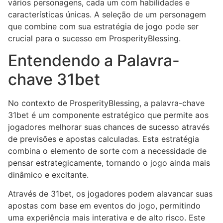
vários personagens, cada um com habilidades e
características únicas. A seleção de um personagem
que combine com sua estratégia de jogo pode ser
crucial para o sucesso em ProsperityBlessing.
Entendendo a Palavra-
chave 31bet
No contexto de ProsperityBlessing, a palavra-chave
31bet é um componente estratégico que permite aos
jogadores melhorar suas chances de sucesso através
de previsões e apostas calculadas. Esta estratégia
combina o elemento de sorte com a necessidade de
pensar estrategicamente, tornando o jogo ainda mais
dinâmico e excitante.
Através de 31bet, os jogadores podem alavancar suas
apostas com base em eventos do jogo, permitindo
uma experiência mais interativa e de alto risco. Este