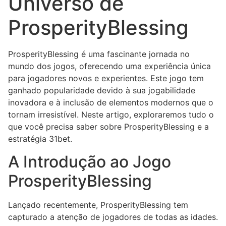
Universo de
ProsperityBlessing
ProsperityBlessing é uma fascinante jornada no
mundo dos jogos, oferecendo uma experiência única
para jogadores novos e experientes. Este jogo tem
ganhado popularidade devido à sua jogabilidade
inovadora e à inclusão de elementos modernos que o
tornam irresistível. Neste artigo, exploraremos tudo o
que você precisa saber sobre ProsperityBlessing e a
estratégia 31bet.
A Introdução ao Jogo
ProsperityBlessing
Lançado recentemente, ProsperityBlessing tem
capturado a atenção de jogadores de todas as idades.