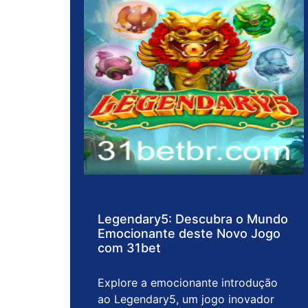
Legendary5: Descubra o Mundo
Emocionante deste Novo Jogo
com 31bet
Explore a emocionante introdução
ao Legendary5, um jogo inovador