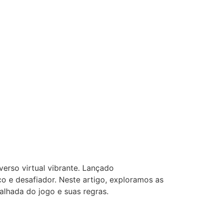
rso virtual vibrante. Lançado
 e desafiador. Neste artigo, exploramos as
lhada do jogo e suas regras.