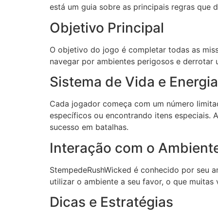
está um guia sobre as principais regras que d
Objetivo Principal
O objetivo do jogo é completar todas as miss
navegar por ambientes perigosos e derrotar 
Sistema de Vida e Energia
Cada jogador começa com um número limitado
específicos ou encontrando itens especiais. A
sucesso em batalhas.
Interação com o Ambient
StempedeRushWicked é conhecido por seu amb
utilizar o ambiente a seu favor, o que muita
Dicas e Estratégias