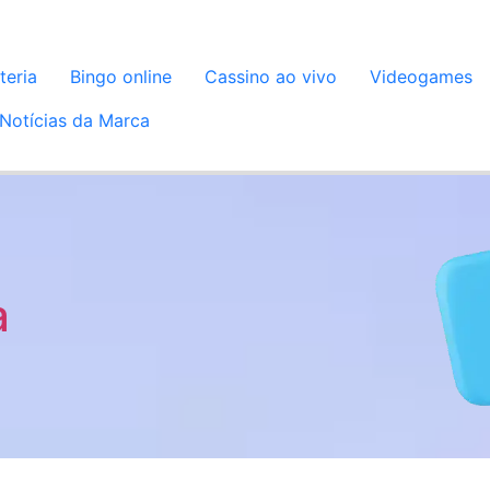
teria
Bingo online
Cassino ao vivo
Videogames
Notícias da Marca
a