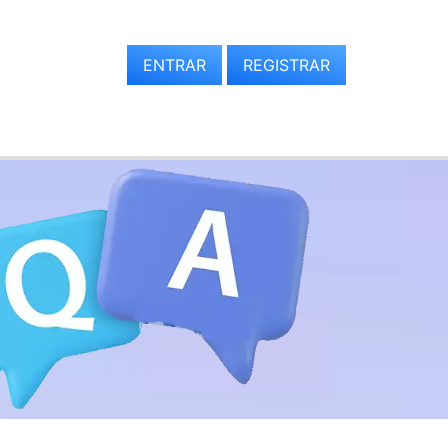
ENTRAR
REGISTRAR