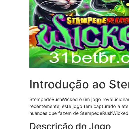
Introdução ao S
StempedeRushWicked é um jogo revolucionári
recentemente, este jogo tem capturado a ate
nuances que fazem de StempedeRushWicked um
Descrição do Jogo