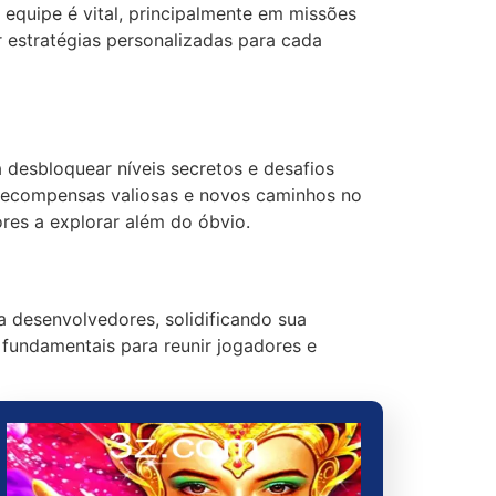
quipe é vital, principalmente em missões
 estratégias personalizadas para cada
esbloquear níveis secretos e desafios
recompensas valiosas e novos caminhos no
res a explorar além do óbvio.
 desenvolvedores, solidificando sua
fundamentais para reunir jogadores e