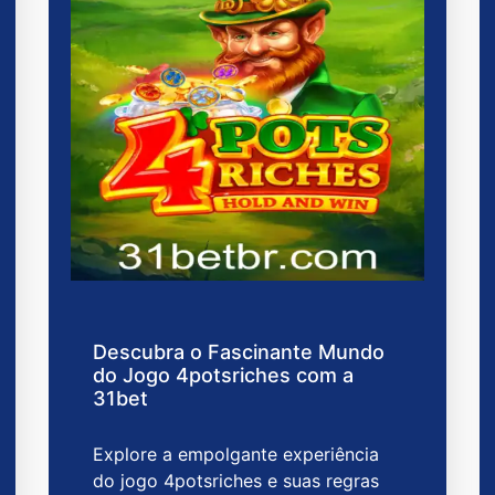
Descubra o Fascinante Mundo
do Jogo 4potsriches com a
31bet
Explore a empolgante experiência
do jogo 4potsriches e suas regras