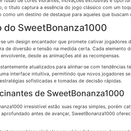
fusão de cores vibrantes, inovações exclusivas e oportu
o, o título captura a essência do jogo clássico com um to
jogo como um destino de destaque para aqueles que buscam
so do SweetBonanza1000
e um design encantador que promete cativar jogadores de
ra de diversão e tensão na medida certa. Cada elemento
 envolvente, desde as animações até as recompensas.
tantemente atualizados para alinhar-se com tendências te
ma interface intuitiva, permitindo que novos jogadores 
stratégias sofisticadas e tomadas de decisão rápidas.
scinantes de SweetBonanza1000
anza1000 irresistível estão suas regras simples, porém cat
profundado antes de avançar, SweetBonanza1000 oferece 