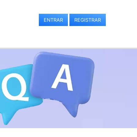
ENTRAR
REGISTRAR