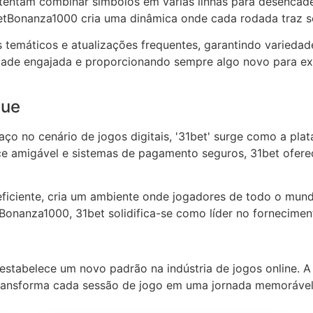
es tentam combinar símbolos em várias linhas para desenc
eetBonanza1000 cria uma dinâmica onde cada rodada traz s
 temáticos e atualizações frequentes, garantindo variedad
ade engajada e proporcionando sempre algo novo para exp
que
no cenário de jogos digitais, '31bet' surge como a plata
ce amigável e sistemas de pagamento seguros, 31bet oferec
eficiente, cria um ambiente onde jogadores de todo o mund
tBonanza1000, 31bet solidifica-se como líder no fornecimen
stabelece um novo padrão na indústria de jogos online. 
ransforma cada sessão de jogo em uma jornada memorável 