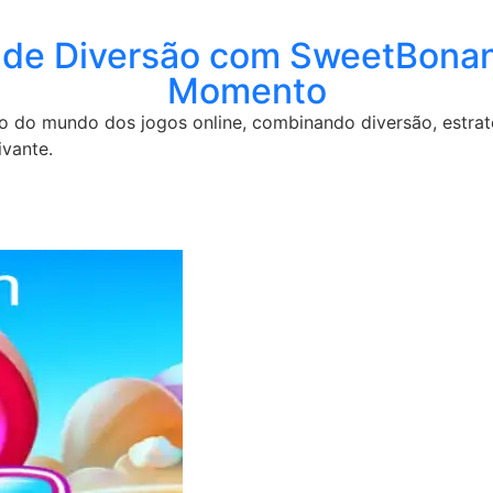
de Diversão com SweetBona
Momento
 do mundo dos jogos online, combinando diversão, estrat
ivante.