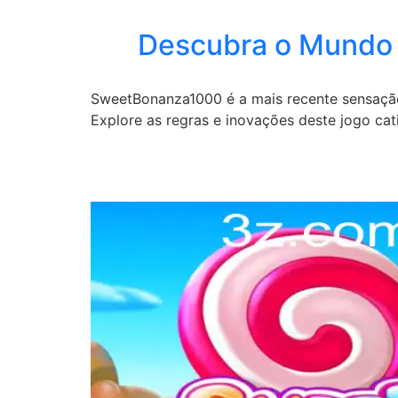
Descubra o Mundo 
SweetBonanza1000 é a mais recente sensação
Explore as regras e inovações deste jogo cat