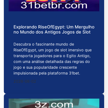
Explorando RiseOfEgypt: Um Mergulho
no Mundo dos Antigos Jogos de Slot
Descubra o fascinante mundo de
RiseOfEgypt, um jogo de slot imersivo que
transporta jogadores para o Egito Antigo,
com uma análise detalhada das regras do
jogo e sua popularidade crescente
impulsionada pela plataforma 31bet.
2026-06-02