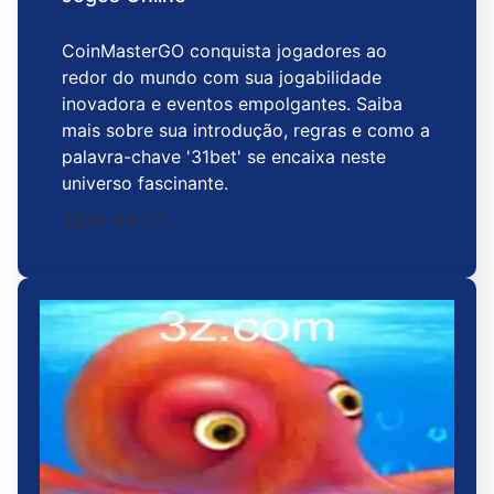
CoinMasterGO conquista jogadores ao
redor do mundo com sua jogabilidade
inovadora e eventos empolgantes. Saiba
mais sobre sua introdução, regras e como a
palavra-chave '31bet' se encaixa neste
universo fascinante.
2026-04-27