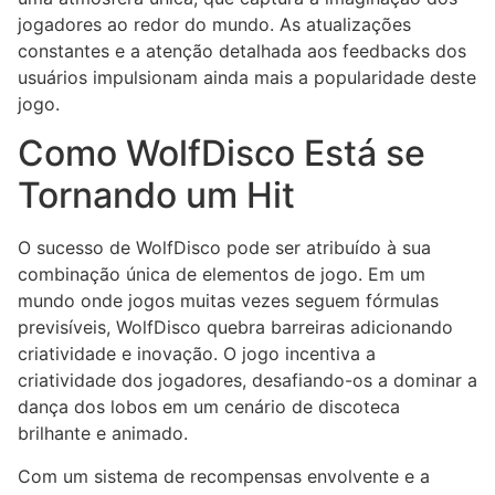
jogadores ao redor do mundo. As atualizações
constantes e a atenção detalhada aos feedbacks dos
usuários impulsionam ainda mais a popularidade deste
jogo.
Como WolfDisco Está se
Tornando um Hit
O sucesso de WolfDisco pode ser atribuído à sua
combinação única de elementos de jogo. Em um
mundo onde jogos muitas vezes seguem fórmulas
previsíveis, WolfDisco quebra barreiras adicionando
criatividade e inovação. O jogo incentiva a
criatividade dos jogadores, desafiando-os a dominar a
dança dos lobos em um cenário de discoteca
brilhante e animado.
Com um sistema de recompensas envolvente e a