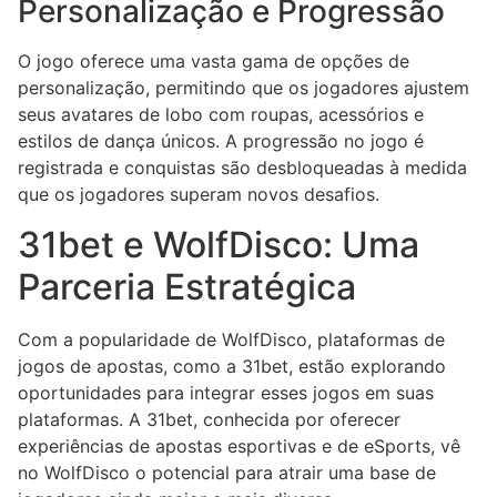
Personalização e Progressão
O jogo oferece uma vasta gama de opções de
personalização, permitindo que os jogadores ajustem
seus avatares de lobo com roupas, acessórios e
estilos de dança únicos. A progressão no jogo é
registrada e conquistas são desbloqueadas à medida
que os jogadores superam novos desafios.
31bet e WolfDisco: Uma
Parceria Estratégica
Com a popularidade de WolfDisco, plataformas de
jogos de apostas, como a 31bet, estão explorando
oportunidades para integrar esses jogos em suas
plataformas. A 31bet, conhecida por oferecer
experiências de apostas esportivas e de eSports, vê
no WolfDisco o potencial para atrair uma base de